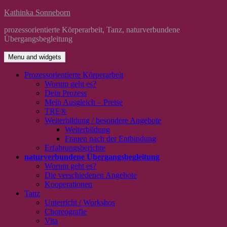
Skip
Kathinka Sonneborn
to
prozessorientierte Körperarbeit, Tanz, naturverbundene
content
Übergangsbegleitung
Menu and widgets
Prozessorientierte Körperarbeit
Worum geht es?
Dein Prozess
Mein Ausgleich – Preise
TRE®
Weiterbildung / besondere Angebote
Weiterbildung
Frauen nach der Entbindung
Erfahrungsberichte
naturverbundene Übergangsbegleitung
Worum geht es?
Die verschiedenen Angebote
Kooperationen
Tanz
Unterricht / Workshos
Choreografie
Vita