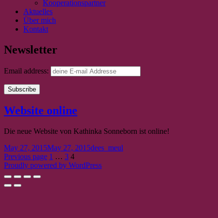
Kooperationspartner
Aktuelles
Über mich
Kontakt
Newsletter
Email address:
Aktuelles
Website online
Die neue Website von Kathinka Sonneborn ist online!
Posted
Author
May 27, 2015
May 27, 2015
dees_meul
on
Posts
Page
Page
Page
Previous page
1
…
3
4
Proudly powered by WordPress
pagination